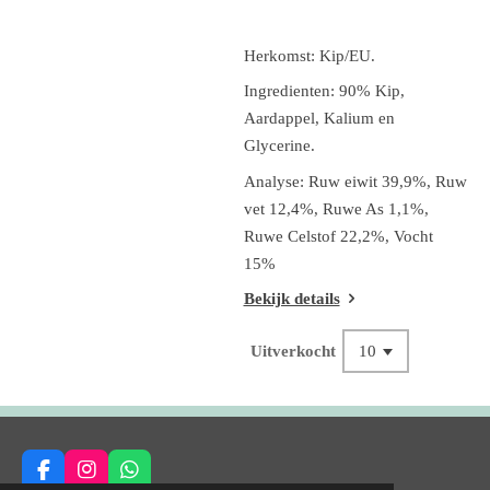
Herkomst: Kip/EU.
Ingredienten: 9
0% Kip,
Aardappel, Kalium en
Glycerine.
Analyse: Ruw eiwit 39,9%, Ruw
vet 12,4%, Ruwe As 1,1%,
Ruwe Celstof 22,2%, Vocht
15%
Bekijk details
Uitverkocht
F
I
W