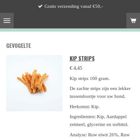
Gratis verzending vanaf €50,-
Ga
direct
naar
de
hoofdinhoud
GEVOGELTE
KIP STRIPS
€ 4,45
Kip strips 100 gram.
De zachte strips zijn een lekker
tussendoortje voor uw hond.
Herkomst: Kip.
Ingredienten:
Kip, Aardappel
zetmeel, glycerine en sorbitol.
Analyse:
Ruw eiwit 26%, Ruw