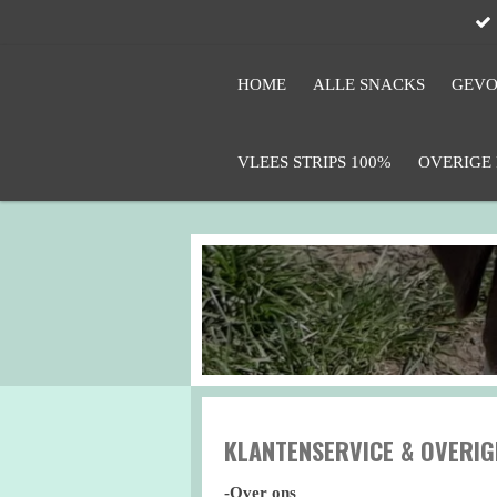
Ga
direct
naar
HOME
ALLE SNACKS
GEVO
de
hoofdinhoud
VLEES STRIPS 100%
OVERIGE
KLANTENSERVICE & OVERIG
-Over ons