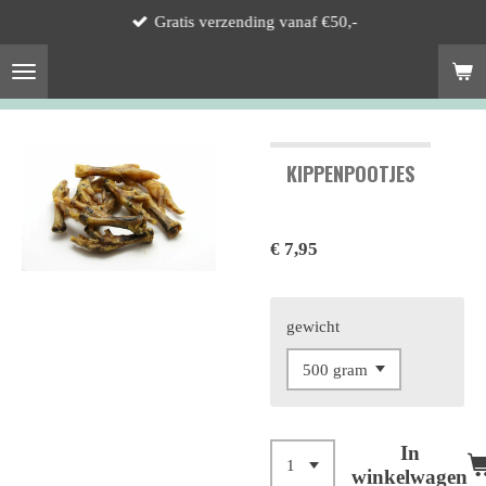
Gratis verzending vanaf €50,-
Ga
direct
naar
de
hoofdinhoud
KIPPENPOOTJES
€ 7,95
gewicht
In
winkelwagen