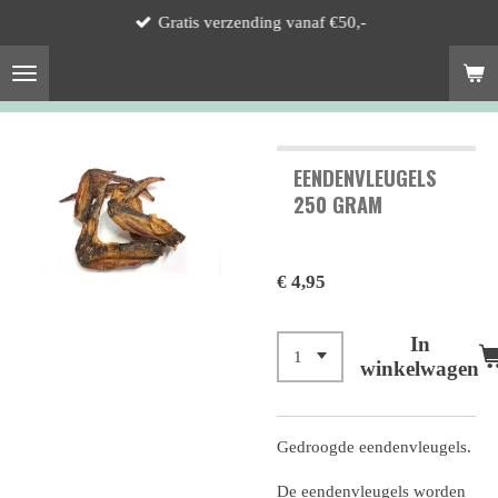
Gratis verzending vanaf €50,-
Ga
direct
naar
de
hoofdinhoud
EENDENVLEUGELS
250 GRAM
€ 4,95
In
winkelwagen
Gedroogde eendenvleugels.
De eendenvleugels worden