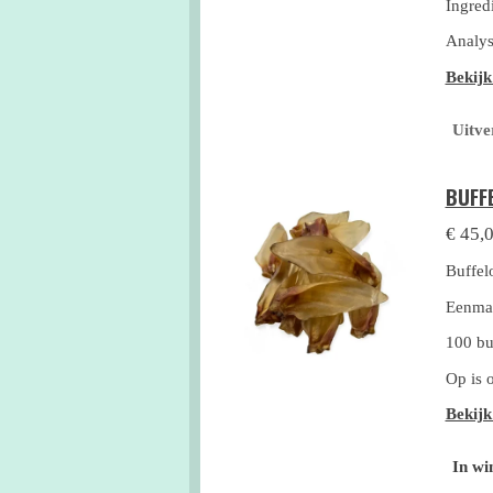
Ingred
Analys
Bekijk
Uitve
BUFF
€ 45,
Buffel
Eenmal
100 bu
Op is 
Bekijk
In wi