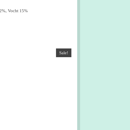
,2%, Vocht 15%
Sale!