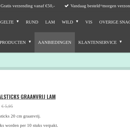
Gratis verzending vanaf €50,-
Vandaag besteld=morgen verzo
GELTE
RUND
LAM
WILD
VIS
OVERIGE SNA
 PRODUCTEN
AANBIEDINGEN
KLANTENSERVICE
ALSTICKS GRAANVRIJ LAM
0
€ 5,95
sticks 20 cm graanvrij.
cks worden per 10 stuks verpakt.