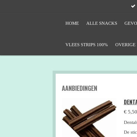
Ga
direct
naar
HOME
ALLE SNACKS
GEVO
de
hoofdinhoud
VLEES STRIPS 100%
OVERIGE
AANBIEDINGEN
DENT
€ 5,5
Dental
De sti