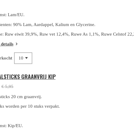
mst: Lam/EU.
ienten: 9
0% Lam, Aardappel, Kalium en Glycerine.
e: Ruw eiwit 39,9%, Ruw vet 12,4%, Ruwe As 1,1%, Ruwe Celstof 22
 details
rkocht
ALSTICKS GRAANVRIJ KIP
0
€ 5,95
sticks 20 cm graanvrij.
cks worden per 10 stuks verpakt.
st: Kip/EU.