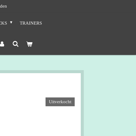
nden
CKS
TRAINERS
Uitverkocht