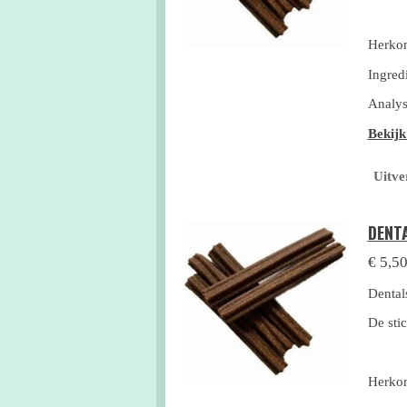
Herko
Ingred
Analys
Bekijk
Uitve
DENT
€ 5,5
Dental
De sti
Herkom