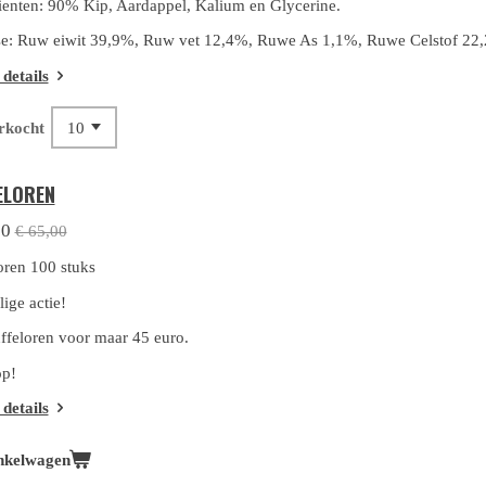
ienten: 9
0% Kip, Aardappel, Kalium en Glycerine.
e: Ruw eiwit 39,9%, Ruw vet 12,4%, Ruwe As 1,1%, Ruwe Celstof 22
 details
rkocht
ELOREN
00
€ 65,00
oren 100 stuks
ige actie!
ffeloren voor maar 45 euro.
op!
 details
nkelwagen