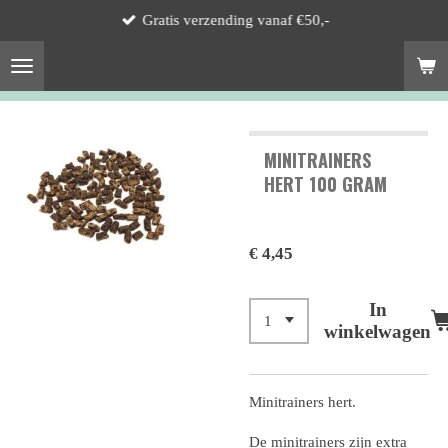
Gratis verzending vanaf €50,-
Ga
direct
naar
de
hoofdinhoud
MINITRAINERS
HERT 100 GRAM
€ 4,45
In
winkelwagen
Minitrainers hert.
De minitrainers zijn extra