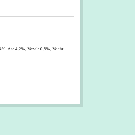
,4%, As: 4,2%, Vezel: 0,8%, Vocht: