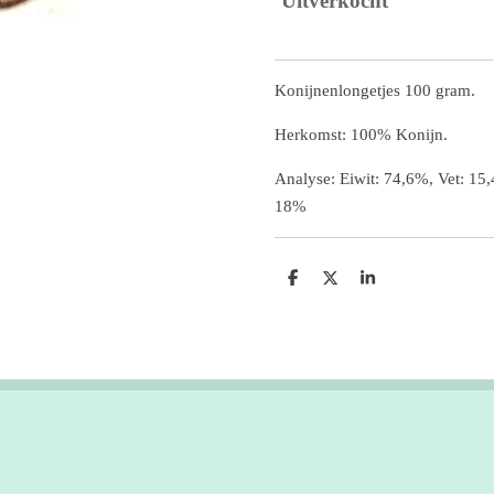
Uitverkocht
Konijnenlongetjes 100 gram.
Herkomst: 100% Konijn.
Analyse: Eiwit: 74,6%, Vet: 15
18%
D
D
S
e
e
h
l
e
a
e
l
r
n
e