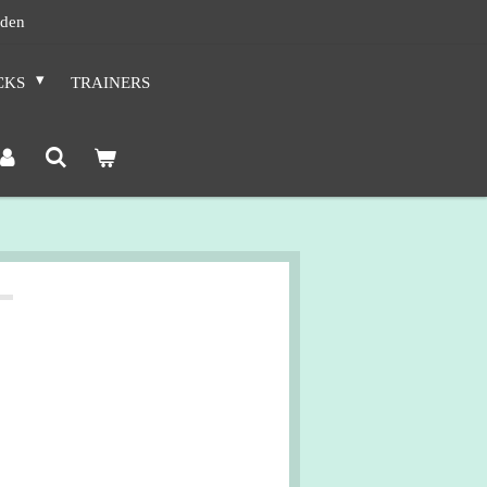
nden
CKS
TRAINERS