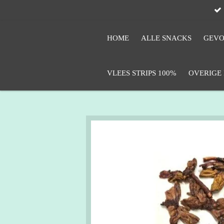
Ga
direct
naar
HOME
ALLE SNACKS
GEVO
de
hoofdinhoud
VLEES STRIPS 100%
OVERIGE