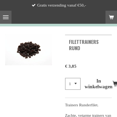
Gratis verzending vanaf €50,-
Ga
direct
naar
de
hoofdinhoud
FILETTRAINERS
RUND
€ 3,85
In
winkelwagen
Trainers Runderfilet.
Zachte, vetarme trainers van