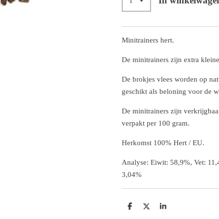
In winkelwage
Minitrainers hert.
De minitrainers zijn extra klei
De brokjes vlees worden op natu
geschikt als beloning voor de w
De minitrainers zijn verkrijgba
verpakt per 100 gram.
Herkomst 100% Hert / EU.
Analyse: Eiwit: 58,9%, Vet: 11
3,04%
D
D
S
e
e
h