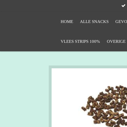
Ga
direct
naar
HOME
ALLE SNACKS
GEVO
de
hoofdinhoud
VLEES STRIPS 100%
OVERIGE