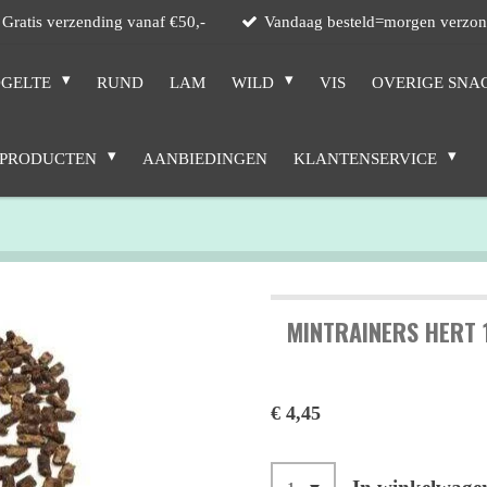
Gratis verzending vanaf €50,-
Vandaag besteld=morgen verzo
GELTE
RUND
LAM
WILD
VIS
OVERIGE SNA
 PRODUCTEN
AANBIEDINGEN
KLANTENSERVICE
MINTRAINERS HERT
€ 4,45